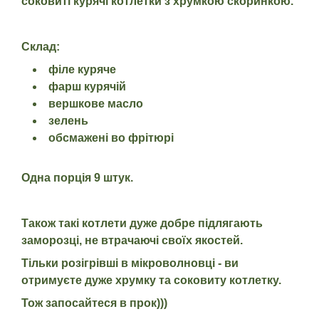
соковиті курячі котлетки з хрумкою скоринкою.
Склад:
філе куряче
фарш курячій
вершкове масло
зелень
обсмажені во фрітюрі
Одна порція 9 штук.
Також такі котлети дуже добре підлягають
заморозці, не втрачаючі своїх якостей.
Тільки розігрівші в мікроволновці - ви
отримуєте дуже хрумку та соковиту котлетку.
Тож запосайтеся в прок)))