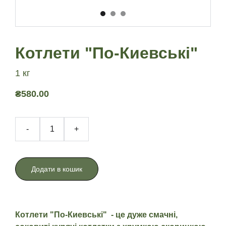
Котлети "По-Киевські"
1 кг
₴580.00
-
+
Додати в кошик
Котлети "По-Киевські" - це дуже смачні,