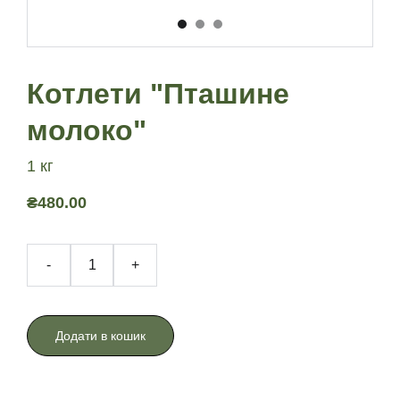
Котлети "Пташине
молоко"
1 кг
₴480.00
-
+
Додати в кошик