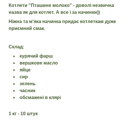
Котлети "Пташине молоко" - доволі незвична
назва як для котлет. А все і за начинки))
Ніжна та м'яка начинка придає котлеткам дуже
приємний смак.
Склад:
курячий фарш
вершкове масло
яйце
сир
зелень
часник
обсмажені в клярі
1 кг - 10 штук