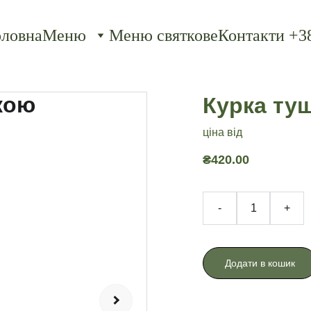
оловна
Меню
Меню святкове
Контакти +38
Курка ту
ціна від
₴420.00
-
+
Додати в кошик