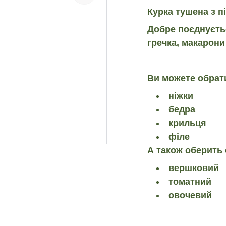
Курка тушена з пі
Добре поєднуєть
гречка, макарони
Ви можете обрати
ніжки
бедра
крильця
філе
А також оберить 
вершковий
томатний
овочевий