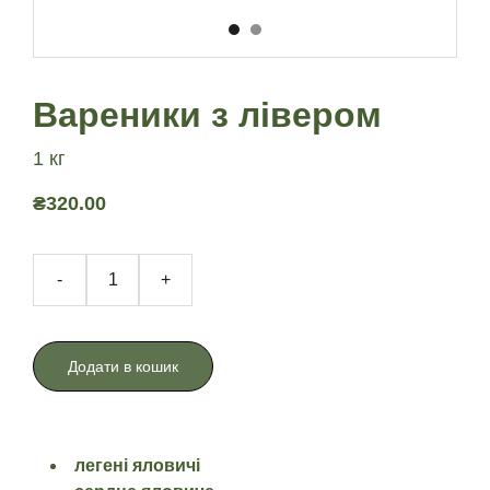
Вареники з лівером
1 кг
₴320.00
-
+
Додати в кошик
легені яловичі